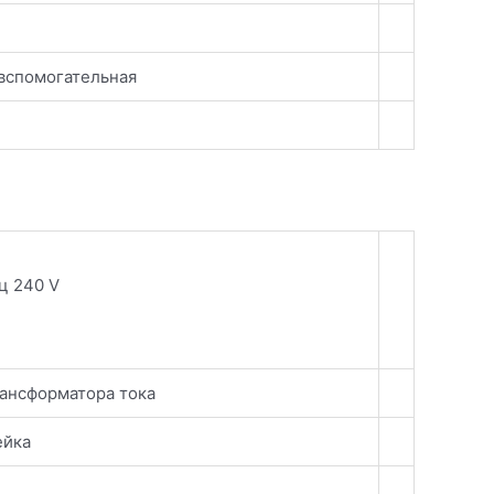
вспомогательная
ц 240 V
рансформатора тока
ейка