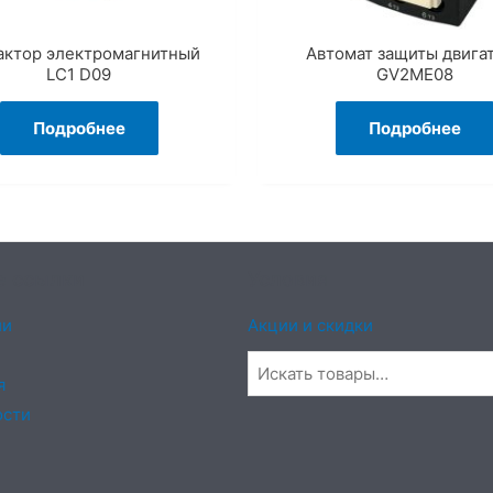
актор электромагнитный
Автомат защиты двига
LC1 D09
GV2ME08
Подробнее
Подробнее
е ссылки
Условия
ии
Акции и скидки
я
ости