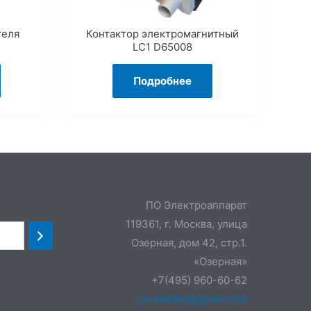
теля
Контактор электромагнитный
LC1 D65008
Подробнее
Контакты
ПО Электроаппарат
119361, г. Москва, улица
Озерная, дом 42, стр.1.
«Озерная»
+7(495) 960-60-62
po.elektro@gmail.com