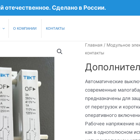
 отечественное. Сделано в России.
Я
О КОМПАНИИ
КОНТАКТЫ
Главная
/
Модульное эле
контакты
Дополнител
Автоматические выклю
современные малогаба
предназначены для защ
от перегрузок и коротк
оперативного включени
Рабочее напряжение на
как в однополюсном испо