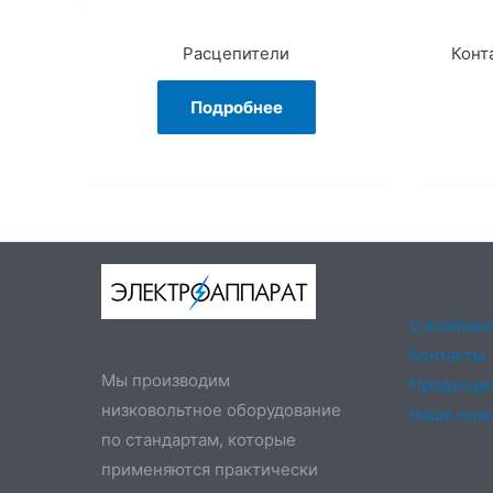
Расцепители
Конт
Подробнее
Быстры
О компан
Контакты
Мы производим
Продукци
низковольтное оборудование
Наши нов
по стандартам, которые
применяются практически